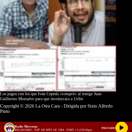
Los pagos con los que Iván Cepeda «compró» al testigo Juan
Guillermo Monsalve para que involucrara a Uribe
Copyright © 2026 La Otra Cara - Dirigida por Sixto Alfredo
Pinto
Radio Mercosur
PAUSADO
BILLBOARD - TOP 100 HITS OF 1984 - PART 1 4 (128 kbps)
Términos y Condiciones
Política de Privacidad