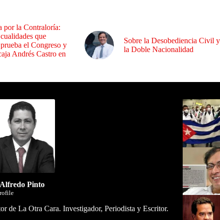
a por la Contraloría:
 cualidades que
Sobre la Desobediencia Civil y
 prueba el Congreso y
la Doble Nacionalidad
aja Andrés Castro en
ida por Sixto Alfredo Pinto
Los Más C
 Alfredo Pinto
rofile
or de La Otra Cara. Investigador, Periodista y Escritor.