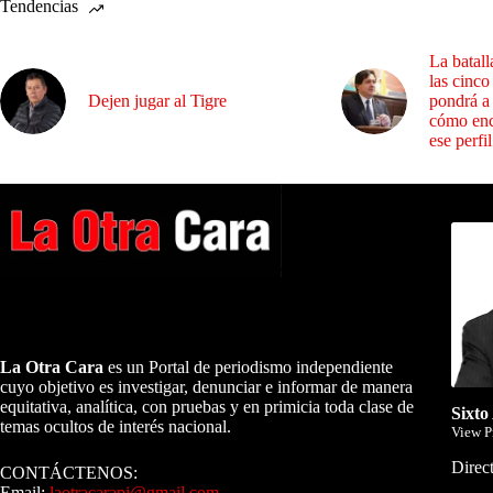
Tendencias
La batall
las cinco
Dejen jugar al Tigre
pondrá a
cómo enc
ese perfil
Dirig
A NUESTROS LECTORES…
La Otra Cara
es un Portal de periodismo independiente
cuyo objetivo es investigar, denunciar e informar de manera
equitativa, analítica, con pruebas y en primicia toda clase de
Sixto
temas ocultos de interés nacional.
View P
Direct
CONTÁCTENOS:
Email:
laotracarapi@gmail.com