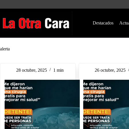
Saltar
al
contenido
Destacados
Actu
alerta
28 octubre, 2025
1 min
26 octubre, 2025