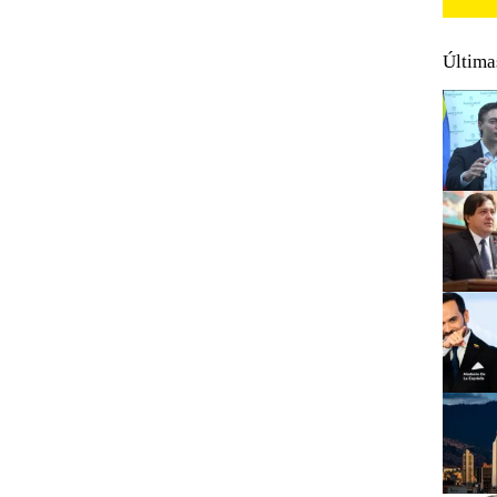
Última