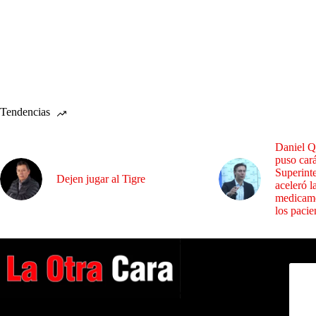
Tendencias
Daniel Q
puso cará
Superint
Dejen jugar al Tigre
aceleró l
medicame
los pacie
Dirig