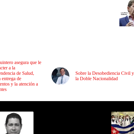
uintero asegura que le
cter a la
endencia de Salud,
Sobre la Desobediencia Civil y
a entrega de
la Doble Nacionalidad
ntos y la atención a
ntes
ida por Sixto Alfredo Pinto
Los Más C