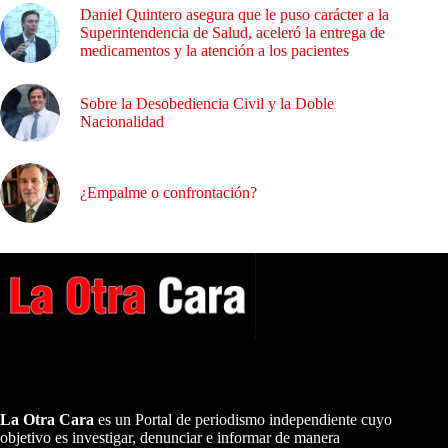
Daniel Quintero asegura que le puso carácter a la
Superintendencia de Salud, aceleró la entrega de
medicamentos y la atención a los pacientes
Sobre la Desobediencia Civil y la Doble
Nacionalidad
¿Empalme o confrontación?
A NUESTROS LECTORES…
La Otra Cara
es un Portal de periodismo independiente cuyo
objetivo es investigar, denunciar e informar de manera