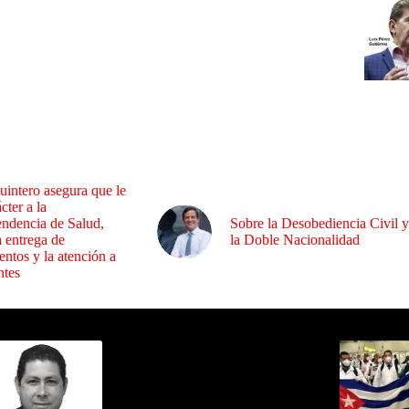
uintero asegura que le
cter a la
endencia de Salud,
Sobre la Desobediencia Civil y
a entrega de
la Doble Nacionalidad
ntos y la atención a
ntes
ida por Sixto Alfredo Pinto
Los Más C