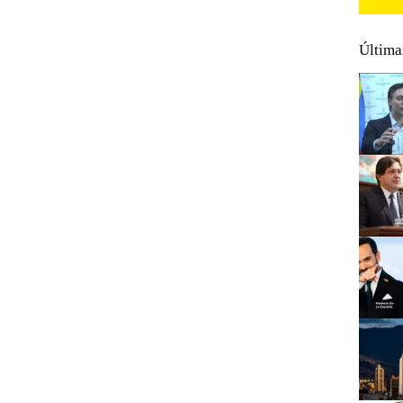
Última