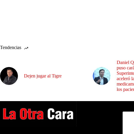
Tendencias
Daniel Q
puso cará
Superint
Dejen jugar al Tigre
aceleró l
medicame
los pacie
Dirig