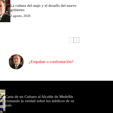
La cultura del atajo y el desafío del nuevo
gobierno
2 agosto, 2026
¿Empalme o confrontación?
omentados
Carta de un Cubano al Alcalde de Medellín
contando la verdad sobre los médicos de su
país