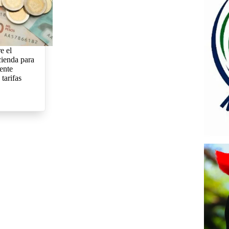
e el
ienda para
ente
tarifas