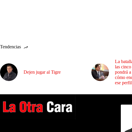
Tendencias
La batall
las cinco
Dejen jugar al Tigre
pondrá a
cómo enc
ese perfil
Dirig