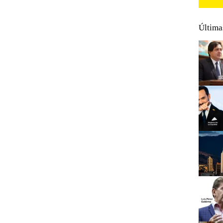
Última