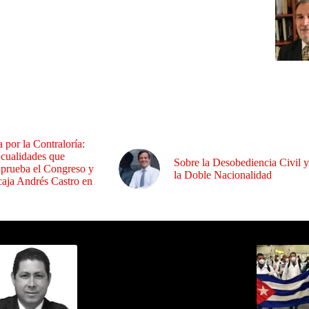
a por la Contraloría:
 cualidades que
Sobre la Desobediencia Civil y
 prueba el Congreso y
la Doble Nacionalidad
aja Andrés Castro en
ida por Sixto Alfredo Pinto
Los Más C