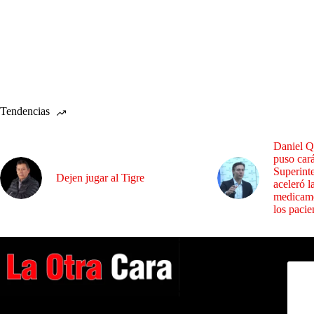
Tendencias
Daniel Q
puso cará
Superint
Dejen jugar al Tigre
aceleró l
medicame
los pacie
Dirig