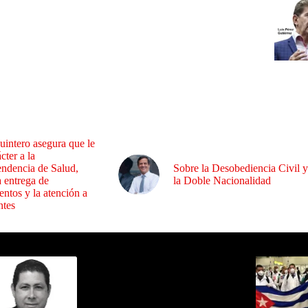
uintero asegura que le
cter a la
endencia de Salud,
Sobre la Desobediencia Civil y
a entrega de
la Doble Nacionalidad
ntos y la atención a
ntes
ida por Sixto Alfredo Pinto
Los Más C