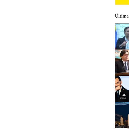
Última