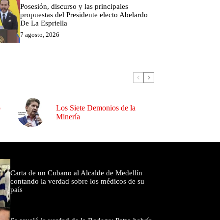
Posesión, discurso y las principales
propuestas del Presidente electo Abelardo
De La Espriella
7 agosto, 2026
o
Los Siete Demonios de la
Minería
omentados
Carta de un Cubano al Alcalde de Medellín
contando la verdad sobre los médicos de su
país