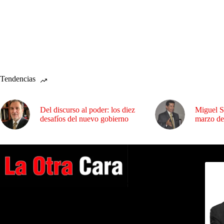
Tendencias
Del discurso al poder: los diez
Miguel S
desafíos del nuevo gobierno
marzo de
Dirig
A NUESTROS LECTORES…