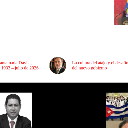
antamaría Dávila,
La cultura del atajo y el desafí
 1933 – julio de 2026
del nuevo gobierno
ida por Sixto Alfredo Pinto
Los Más C