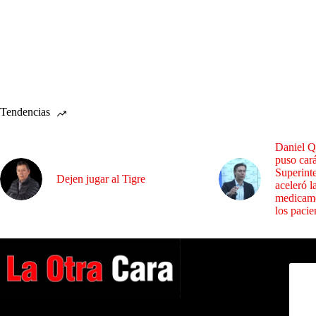
Tendencias
Daniel Q
puso cará
Superint
Dejen jugar al Tigre
aceleró l
medicame
los pacie
Dirig