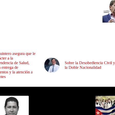
uintero asegura que le
cter a la
endencia de Salud,
Sobre la Desobediencia Civil y
a entrega de
la Doble Nacionalidad
ntos y la atención a
ntes
ida por Sixto Alfredo Pinto
Los Más C