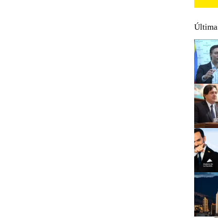
Última