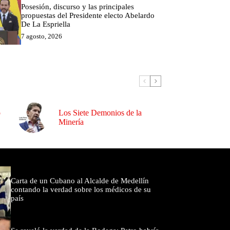
Posesión, discurso y las principales
propuestas del Presidente electo Abelardo
De La Espriella
7 agosto, 2026
o
Los Siete Demonios de la
Minería
omentados
Carta de un Cubano al Alcalde de Medellín
contando la verdad sobre los médicos de su
país