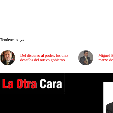
Tendencias
Del discurso al poder: los diez
Miguel S
desafíos del nuevo gobierno
marzo de
Dirig
A NUESTROS LECTORES…