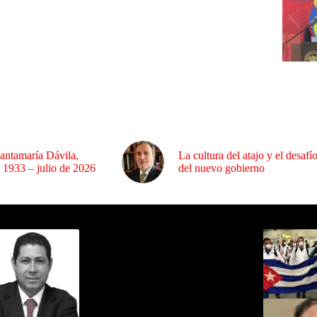
antamaría Dávila,
La cultura del atajo y el desafí
 1933 – julio de 2026
del nuevo gobierno
ida por Sixto Alfredo Pinto
Los Más C