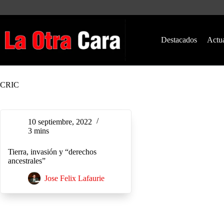
Saltar
al
contenido
Destacados
Actu
CRIC
10 septiembre, 2022
3 mins
Tierra, invasión y “derechos
ancestrales”
Jose Felix Lafaurie