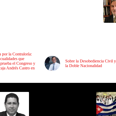
a por la Contraloría:
 cualidades que
Sobre la Desobediencia Civil y
 prueba el Congreso y
la Doble Nacionalidad
aja Andrés Castro en
ida por Sixto Alfredo Pinto
Los Más C