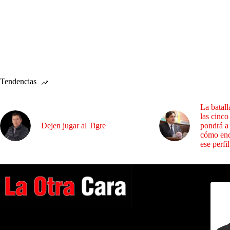
Tendencias
La batall
las cinco
Dejen jugar al Tigre
pondrá a
cómo enc
ese perfil
Dirig