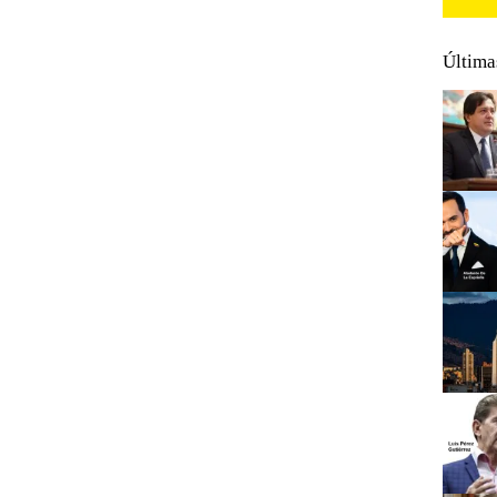
Última