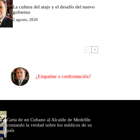
La cultura del atajo y el desafío del nuevo
gobierno
2 agosto, 2026
¿Empalme o confrontación?
omentados
Carta de un Cubano al Alcalde de Medellín
contando la verdad sobre los médicos de su
país