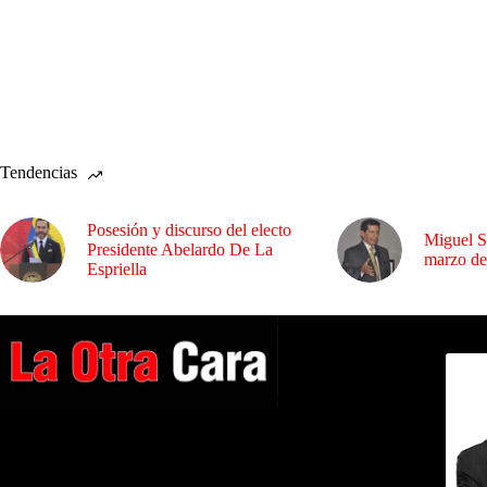
Tendencias
Posesión y discurso del electo
Miguel S
Presidente Abelardo De La
marzo de
Espriella
Dirig
A NUESTROS LECTORES…