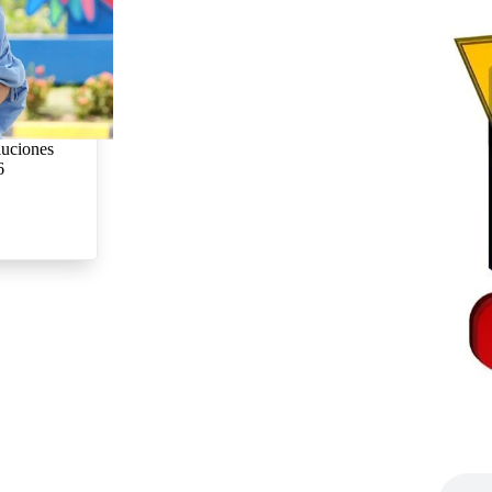
luciones
6