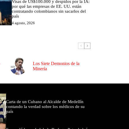
Visas de US$100.000 y despidos por la IA:
por qué las empresas de EE. UU. están
contratando colombianos sin sacarlos del
país
4 agosto, 2026
o
Los Siete Demonios de la
Minería
omentados
Carta de un Cubano al Alcalde de Medellín
contando la verdad sobre los médicos de su
país