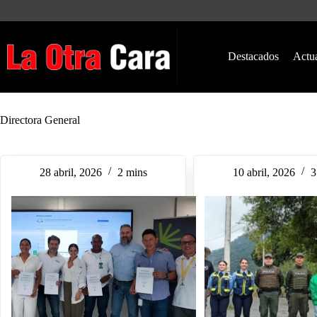
Saltar
al
contenido
Destacados
Actu
Directora General
28 abril, 2026
2 mins
10 abril, 2026
3