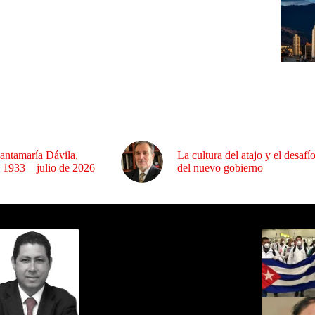
antamaría Dávila,
La cultura del atajo y el desafí
 1933 – julio de 2026
del nuevo gobierno
ida por Sixto Alfredo Pinto
Los Más C