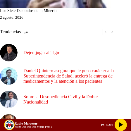
Los Siete Demonios de la Minería
2 agosto, 2026
Tendencias
Dejen jugar al Tigre
Daniel Quintero asegura que le puso carácter a la
Superintendencia de Salud, aceleró la entrega de
medicamentos y la atención a los pacientes
Sobre la Desobediencia Civil y la Doble
Nacionalidad
¿Empalme o confrontación?
Radio Mercosur
PAUSADO
Mega 70s 80s 90s Music Part 1