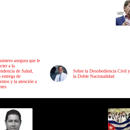
uintero asegura que le
cter a la
endencia de Salud,
Sobre la Desobediencia Civil y
a entrega de
la Doble Nacionalidad
ntos y la atención a
ntes
ida por Sixto Alfredo Pinto
Los Más C