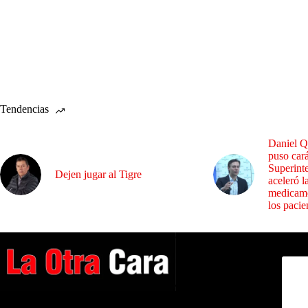
Tendencias
Daniel Q
puso cará
Superint
Dejen jugar al Tigre
aceleró l
medicame
los pacie
Dirig