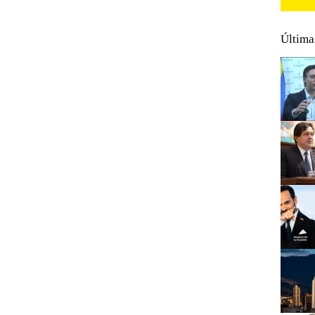
Última