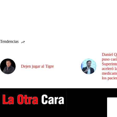
Tendencias
Daniel Q
puso cará
Superint
Dejen jugar al Tigre
aceleró l
medicame
los pacie
Dirig