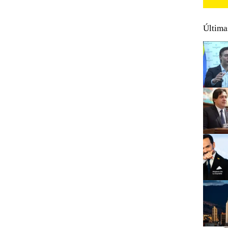
Última