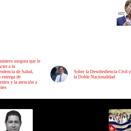
uintero asegura que le
cter a la
endencia de Salud,
Sobre la Desobediencia Civil y
a entrega de
la Doble Nacionalidad
ntos y la atención a
ntes
ida por Sixto Alfredo Pinto
Los Más C