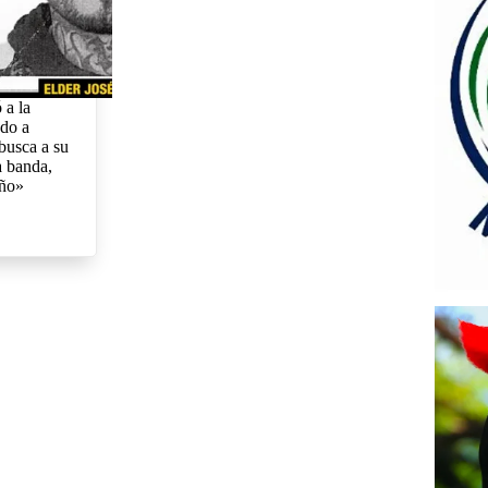
 a la
ado a
busca a su
a banda,
eño»