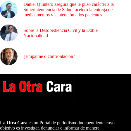
Daniel Quintero asegura que le puso carácter a la
Superintendencia de Salud, aceleró la entrega de
medicamentos y la atención a los pacientes
Sobre la Desobediencia Civil y la Doble
Nacionalidad
¿Empalme o confrontación?
A NUESTROS LECTORES…
La Otra Cara
es un Portal de periodismo independiente cuyo
objetivo es investigar, denunciar e informar de manera