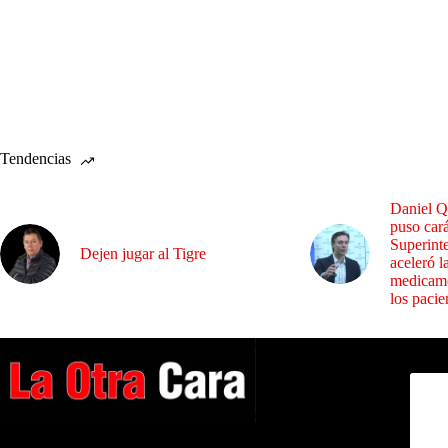
Tendencias
Daniel Q
puso cará
Superint
Dejen jugar al Tigre
aceleró l
medicame
los pacie
Dirig