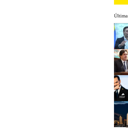
Última