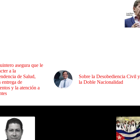
uintero asegura que le
cter a la
endencia de Salud,
Sobre la Desobediencia Civil y
a entrega de
la Doble Nacionalidad
ntos y la atención a
ntes
ida por Sixto Alfredo Pinto
Los Más C