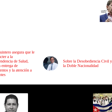
uintero asegura que le
cter a la
endencia de Salud,
Sobre la Desobediencia Civil y
a entrega de
la Doble Nacionalidad
ntos y la atención a
ntes
ida por Sixto Alfredo Pinto
Los Más C