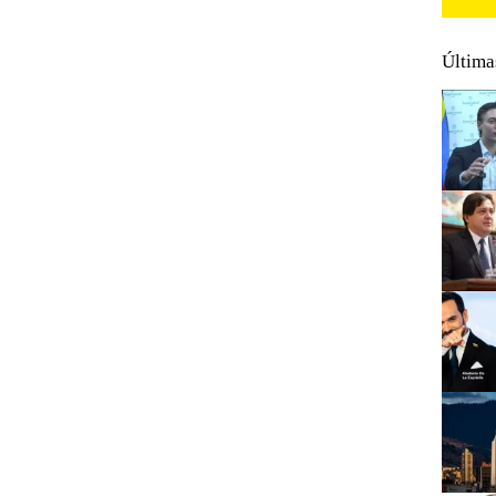
Última