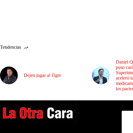
Tendencias
Daniel Q
puso cará
Superint
Dejen jugar al Tigre
aceleró l
medicame
los pacie
Dirig