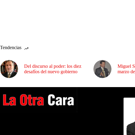
Tendencias
Del discurso al poder: los diez
Miguel S
desafíos del nuevo gobierno
marzo de
Dirig
A NUESTROS LECTORES…