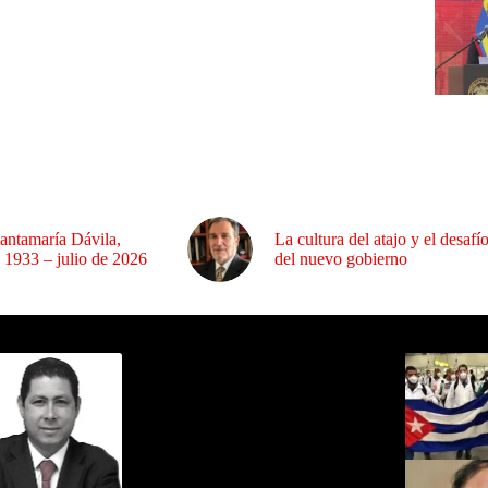
antamaría Dávila,
La cultura del atajo y el desafí
 1933 – julio de 2026
del nuevo gobierno
ida por Sixto Alfredo Pinto
Los Más C