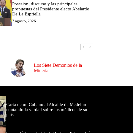
Posesión, discurso y las principales
propuestas del Presidente electo Abelardo
De La Espriella
7 agosto, 2026
o
Los Siete Demonios de la
Minería
omentados
Carta de un Cubano al Alcalde de Medellín
contando la verdad sobre los médicos de su
país