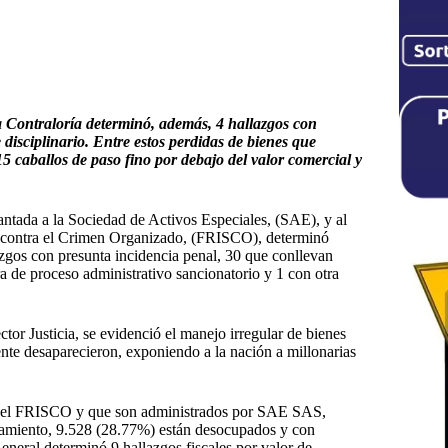
 Contraloría determinó, además, 4 hallazgos con
disciplinario. Entre estos perdidas de
bienes que
15 caballos de paso fino por debajo del valor comercial y
lantada a la Sociedad de Activos Especiales, (SAE), y al
a contra el Crimen Organizado, (FRISCO), determinó
azgos con presunta incidencia penal, 30 que conllevan
ra de proceso administrativo sancionatorio y 1 con otra
ctor Justicia, se evidenció el manejo irregular de bienes
te desaparecieron, exponiendo a la nación a millonarias
es del FRISCO y que son administrados por SAE SAS,
damiento, 9.528 (28.77%) están desocupados y con
eneral determinó 9 hallazgos fiscales por valor de