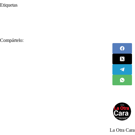
Etiquetas
#
Bienes
#
Contraloría
#
Contraloría General de la República
#
cor
#
Graves casos
#
SAE
#
Sociedad de Activos Especiales
Compártelo:
La Otra Cara