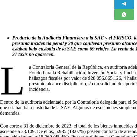
Producto de la Auditoría Financiera a la SAE y el FRISCO, la
presunta incidencia penal y 30 que conllevan presunto alcance 
estaban bajo custodia de la SAE como 69 relojes. La
venta de 
31 taxis no aparecen.
L
a Contraloría General de la República, en auditoria ade
Fondo Para la Rehabilitación, Inversión Social y Luch
hallazgos fiscales por valor de $28.056.865.126, 4 hall
presunto alcance disciplinario, 2 con solicitud de apertu
incidencia.
Dentro de la auditoria adelantada por la Contraloría delegada para el Se
que estaban bajo custodia de la SAE. Algunos de esos bienes simplemen
demandas.
Con corte a 31 de diciembre de 2023, el total de los bienes inmuebl
asciende a 33.109. De ellos, 5.985 (18.07%) poseen contrato de arren
ocupación irregular 15.060 (45.4%). Por estos últimos, la Contraloría G