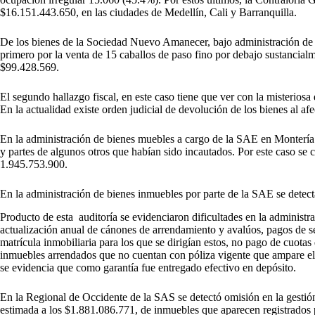
$16.151.443.650, en las ciudades de Medellín, Cali y Barranquilla.
De los bienes de la Sociedad Nuevo Amanecer, bajo administración de l
primero por la venta de 15 caballos de paso fino por debajo sustancial
$99.428.569.
El segundo hallazgo fiscal, en este caso tiene que ver con la misterios
En la actualidad existe orden judicial de devolución de los bienes al af
En la administración de bienes muebles a cargo de la SAE en Montería y
y partes de algunos otros que habían sido incautados. Por este caso se 
1.945.753.900.
En la administración de bienes inmuebles por parte de la SAE se detect
Producto de esta auditoría se evidenciaron dificultades en la administr
actualización anual de cánones de arrendamiento y avalúos, pagos de serv
matrícula inmobiliaria para los que se dirigían estos, no pago de cuotas 
inmuebles arrendados que no cuentan con póliza vigente que ampare el 
se evidencia que como garantía fue entregado efectivo en depósito.
En la Regional de Occidente de la SAS se detectó omisión en la gestió
estimada a los $1.881.086.771, de inmuebles que aparecen registrados p