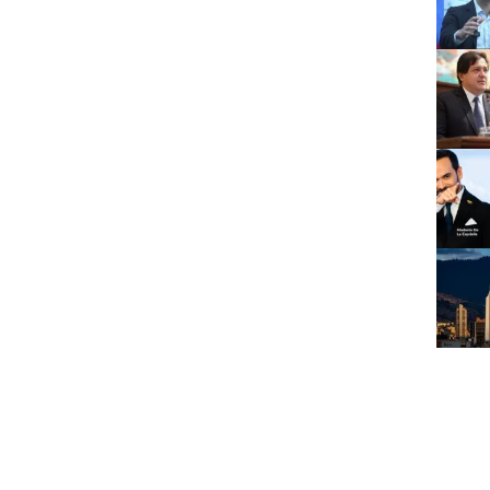
rupción
#
Fondo Para la Rehabilitación
#
FRISCO