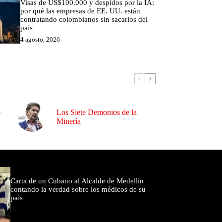
Visas de US$100.000 y despidos por la IA:
por qué las empresas de EE. UU. están
contratando colombianos sin sacarlos del
país
4 agosto, 2026
o
Los Siete Demonios de la
Minería
omentados
Carta de un Cubano al Alcalde de Medellín
contando la verdad sobre los médicos de su
país