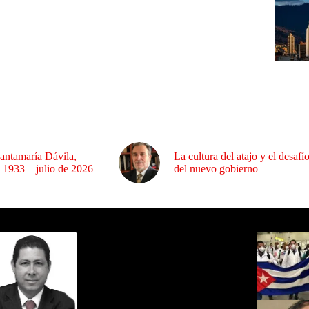
antamaría Dávila,
La cultura del atajo y el desafí
 1933 – julio de 2026
del nuevo gobierno
ida por Sixto Alfredo Pinto
Los Más C