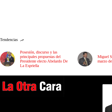
Tendencias
Posesión, discurso y las
principales propuestas del
Miguel S
Presidente electo Abelardo De
marzo de
La Espriella
Dirig
A NUESTROS LECTORES…