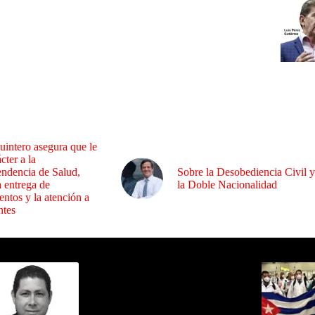
uintero asegura que le
cter a la
endencia de Salud,
Sobre la Desobediencia Civil y
a entrega de
la Doble Nacionalidad
ntos y la atención a
ntes
ida por Sixto Alfredo Pinto
Los Más C