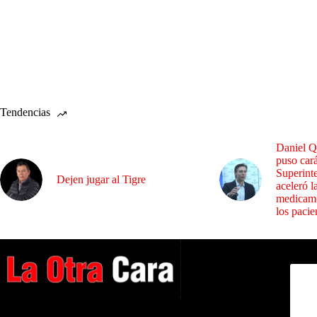
Tendencias
Daniel Q
puso cará
Superint
Dejen jugar al Tigre
aceleró l
medicame
los pacie
Dirig