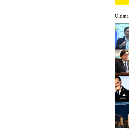
Última