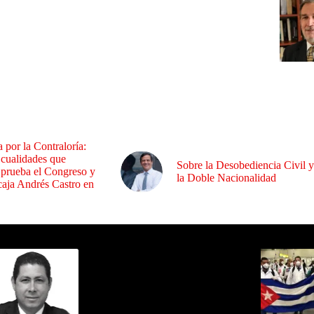
a por la Contraloría:
 cualidades que
Sobre la Desobediencia Civil y
 prueba el Congreso y
la Doble Nacionalidad
aja Andrés Castro en
ida por Sixto Alfredo Pinto
Los Más C