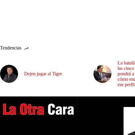
Tendencias
La batall
las cinco
Dejen jugar al Tigre
pondrá a
cómo enc
ese perfil
Dirig