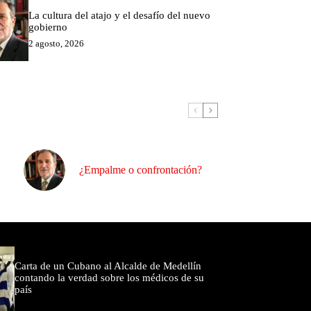
La cultura del atajo y el desafío del nuevo
gobierno
2 agosto, 2026
¿Empalme o confrontación?
omentados
Carta de un Cubano al Alcalde de Medellín
contando la verdad sobre los médicos de su
país