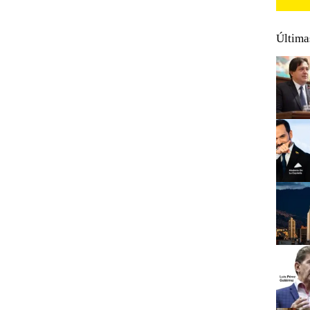
Última