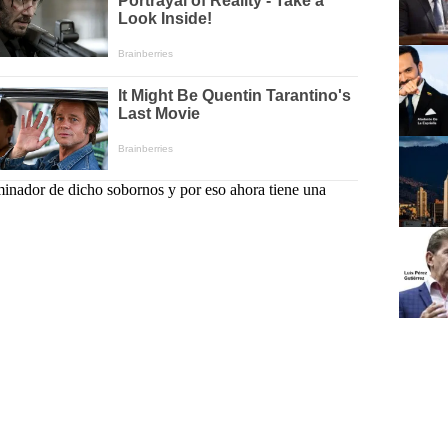
minador de dicho sobornos y por eso ahora tiene una
#
DAPRE
ador
#
Facilitó
#
Gustavo Petro Urrego
#
Huida
oz
#
Nicaragua
#
No protejo
#
Plata
nidad Nacional para la Gestión del Riesgo de Desastres