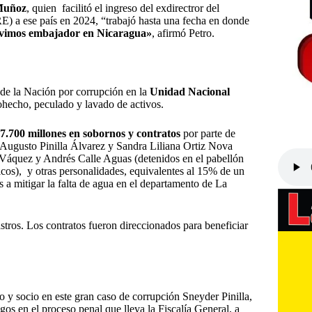
Muñoz
, quien facilitó el ingreso del exdirectror del
) a ese país en 2024, “trabajó hasta una fecha en donde
tuvimos embajador en Nicaragua»
, afirmó Petro.
 de la Nación por corrupción en la
Unidad Nacional
echo, peculado y lavado de activos.
7.700 millones en sobornos y contratos
por parte de
ugusto Pinilla Álvarez y Sandra Liliana Ortiz Nova
 Váquez y Andrés Calle Aguas (detenidos en el pabellón
cos), y otras personalidades, equivalentes al 15% de un
 a mitigar la falta de agua en el departamento de La
rastros. Los contratos fueron direccionados para beneficiar
 socio en este gran caso de corrupción Sneyder Pinilla,
os en el proceso penal que lleva la Fiscalía General, a