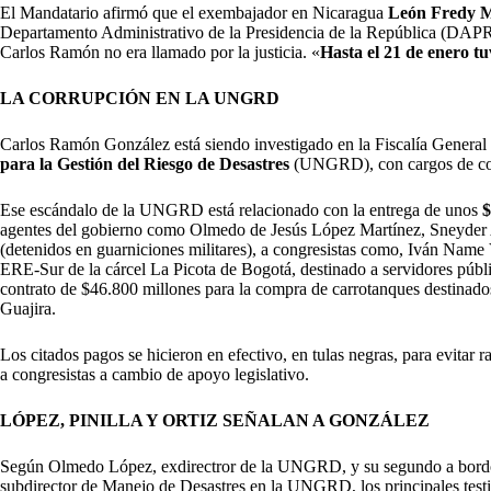
El Mandatario afirmó que el exembajador en Nicaragua
León Fredy 
Departamento Administrativo de la Presidencia de la República (DAPRE
Carlos Ramón no era llamado por la justicia. «
Hasta el 21 de enero 
LA CORRUPCIÓN EN LA UNGRD
Carlos Ramón González está siendo investigado en la Fiscalía General
para la Gestión del Riesgo de Desastres
(UNGRD), con cargos de coh
Ese escándalo de la UNGRD está relacionado con la entrega de unos
$
agentes del gobierno como Olmedo de Jesús López Martínez, Sneyder A
(detenidos en guarniciones militares), a congresistas como, Iván Name
ERE-Sur de la cárcel La Picota de Bogotá, destinado a servidores públi
contrato de $46.800 millones para la compra de carrotanques destinados
Guajira.
Los citados pagos se hicieron en efectivo, en tulas negras, para evitar 
a congresistas a cambio de apoyo legislativo.
LÓPEZ, PINILLA Y ORTIZ SEÑALAN A GONZÁLEZ
Según Olmedo López, exdirectror de la UNGRD, y su segundo a bordo y
subdirector de Manejo de Desastres en la UNGRD, los principales testig