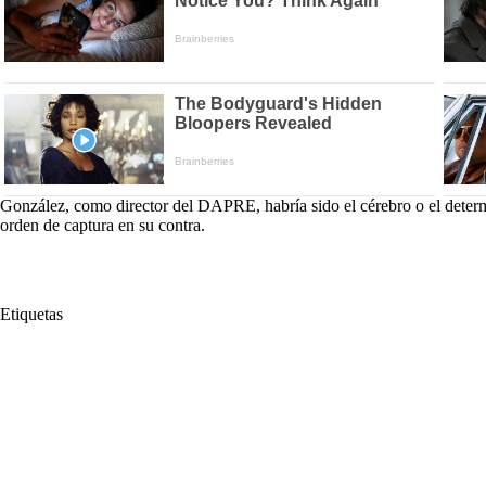
González, como director del DAPRE, habría sido el cérebro o el deter
orden de captura en su contra.
Etiquetas
#
Amigote
#
Carlos Ramón González
#
carrotanques
#
Cérebro
#
Departamento Administrativo de la Presidencia de la República
#
Embaj
#
Inteligencia Nacional
#
Justicia
#
La Guajira
#
León Fredy Muñ
#
Presidente de la República
#
Prófugo
#
Roban
#
UNGRD
#
U