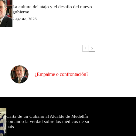
La cultura del atajo y el desafío del nuevo
gobierno
2 agosto, 2026
¿Empalme o confrontación?
omentados
Carta de un Cubano al Alcalde de Medellín
contando la verdad sobre los médicos de su
país