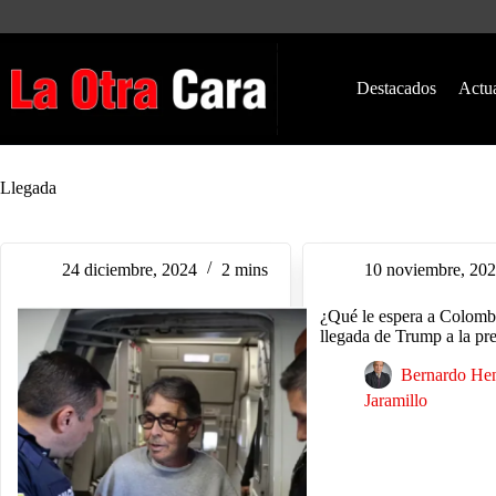
Saltar
al
contenido
Destacados
Actu
Llegada
24 diciembre, 2024
2 mins
10 noviembre, 20
¿Qué le espera a Colomb
llegada de Trump a la pr
Bernardo He
Jaramillo