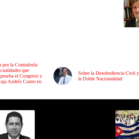
a por la Contraloría:
 cualidades que
Sobre la Desobediencia Civil y
 prueba el Congreso y
la Doble Nacionalidad
aja Andrés Castro en
ida por Sixto Alfredo Pinto
Los Más C