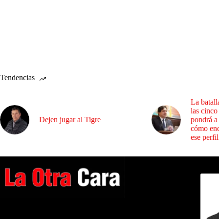
Tendencias
La batall
las cinco
Dejen jugar al Tigre
pondrá a
cómo enc
ese perfil
Dirig