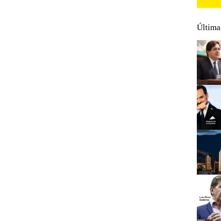
Última