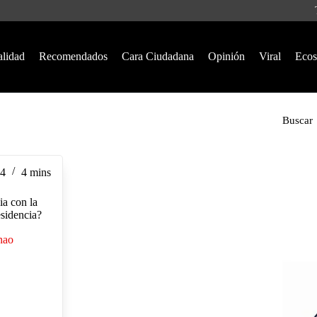
alidad
Recomendados
Cara Ciudadana
Opinión
Viral
Ecos
Buscar
24
4 mins
ia con la
esidencia?
nao