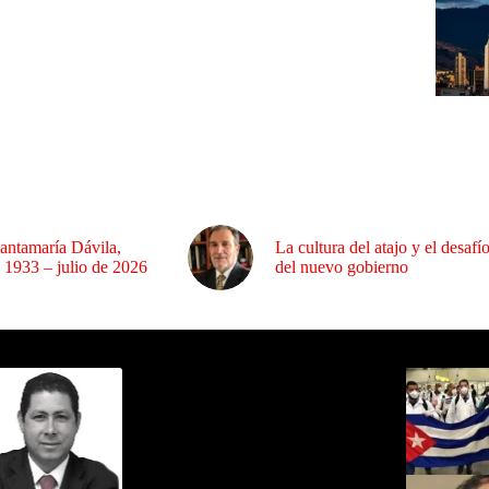
antamaría Dávila,
La cultura del atajo y el desafí
 1933 – julio de 2026
del nuevo gobierno
ida por Sixto Alfredo Pinto
Los Más C