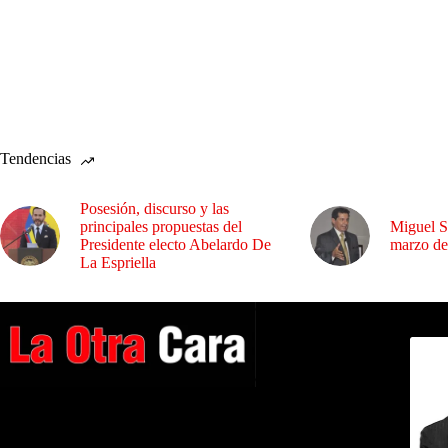
Tendencias
Posesión, discurso y las
principales propuestas del
Miguel S
Presidente electo Abelardo De
marzo de
La Espriella
Dirig
A NUESTROS LECTORES…