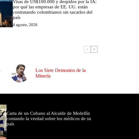
Visas de US$100.000 y despidos por la IA:
por qué las empresas de EE. UU. están
contratando colombianos sin sacarlos del
país
4 agosto, 2026
o
Los Siete Demonios de la
Minería
omentados
Carta de un Cubano al Alcalde de Medellín
contando la verdad sobre los médicos de su
país