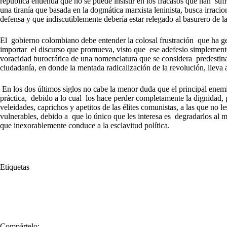
republica entienda que no se puede insistir en los fracasos que han suf
una tiranía que basada en la dogmática marxista leninista, busca irraci
defensa y que indiscutiblemente debería estar relegado al basurero de la 
El gobierno colombiano debe entender la colosal frustración que ha gen
importar el discurso que promueva, visto que ese adefesio simplemente 
voracidad burocrática de una nomenclatura que se considera predestinad
ciudadanía, en donde la mentada radicalización de la revolución, lleva 
En los dos últimos siglos no cabe la menor duda que el principal enemi
práctica, debido a lo cual los hace perder completamente la dignidad, p
veleidades, caprichos y apetitos de las élites comunistas, a las que no l
vulnerables, debido a que lo único que les interesa es degradarlos al 
que inexorablemente conduce a la esclavitud política.
Etiquetas
#
chavismo
#
comunismo
#
Foro de Sao Pablo
#
Hugo Chávez
#
Venezuela
Compártelo: