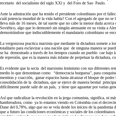
recetario del socialismo del siglo XXl y del Foro de Sao Paulo.
Ante la admiración que ha tenido el presidente colombiano por el fall
cuál potencia mundial de la vida habla? Con el agregado de que no se 
lleva más de 16 meses, de tal suerte que no cabe la menor duda acerca 
Soviético, algo que lo demostró sin ningún atenuante en su visita a Al
demostrándose que indiscutiblemente el mandatario colombiano se encue
La vergonzosa practica marxista que mediante la dictadura somete a los
totalitario para esclavizar a una nación que de ninguna manera se puede
se ha demostrado a través de los tiempos cuando un pueblo cae bajo la
de represión, que es la manera más infame de perpetuar la dictadura,
Es evidente que la secta del marxismo leninismo con sus diferentes r
medio lo que denominan como “democracia burguesa”, para conquistar
mentiras y coacción, ganar espacios hasta alcanzar el bloque de pode
consolidación de la dictadura, que se ejerce de manera bestial princip
difícilmente puede salir de un país, y tiene que aguantar por varias ge
Así que radicalizar la revolución en la jerga comunista, significa, ni m
hambreadora, como ya lo estamos viendo en Colombia con el decrecim
Dane del 0,78%, algo que no se veía desde los inicios de la pandemia 
que a futuro las condiciones económicas y sociales de los colombianos 