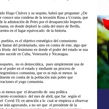
ecido Hugo Chávez y su sequito, habrá que preguntar: ¿De
le conoce una condena de la invasión Rusa a Ucrania, que
de la admiración de Petro por el desaparecido Imperio
emania, en donde deploró la caída del muro de Berlín,
ntra en el lugar equivocado de la historia.
 pueblos, es el objetivo estratégico del comunismo
 llamar del proletariado, sino en contra de este, algo que
 férula del leninismo en donde el poder del estado se usa
 como sucede en Cuba, Venezuela y Nicaragua.
emoquetes, no es democrática, pues simplemente usa de
 el poder en el estado y mediante un proceso de
r hegemónico comunista, que es ni más ni menos la
almente en contra de la población más pobre que
neraciones el yugo comunista.
ás ni menos que el desarrollo de una política
iento económico del mes de abril, que fue según el
del Covid 19; en atención a lo cual se empieza a observar
se irán agravando, a no ser que el presidente de la