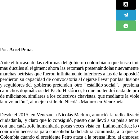
Por:
Ariel Peña
.
Ante el fracaso de las reformas del gobierno colombiano que busca imit
más dúctiles al régimen; ahora las retomará presentándolas nuevamente
marchas petristas que fueron infinitamente inferiores a las de la oposici
perdieron su capacidad de convocatoria al dejarse llevar por las ilusion
y seguidores del gobierno pretenden otro “ estallido social”, presionan
caprichos dogmáticos del Pacto Histórico, lo que no tendrá nada de prot
de milicianos, similares a los colectivos chavistas, que mediante la viol
la revolución”, al mejor estilo de Nicolás Maduro en Venezuela.
Desde el 2015 en Venezuela Nicolás Maduro, anunció la radicalización 
ciudadanía, y claro que lo consiguió, puesto que llevó a su país a ten
con una catástrofe humanitaria pocas veces vista en Latinoamérica; lo 
condición necesaria para consolidar la dictadura comunista, a lo que se 
Colombia cuando el presidente Petro ataca a la prensa libre, al empresar