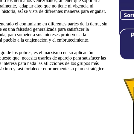
rido los hermanos venezolanos, al tener que soportar a
onalmente, adaptar algo que no tiene ni vigencia ni
historia, así se vista de diferentes maneras para engañar.
erado el comunismo en diferentes partes de la tierra, sin
es una falsedad generalizada para satisfacer la
a, para someter a sus intereses protervos a la
al pueblo a la enajenación y el embrutecimiento.
go de los pobres, es el marxismo en su aplicación
uesto que necesita usarlos de aparejo para satisfacer las
es interesa para nada las aflicciones de los grupos más
máximo y así fortalecer enormemente su plan estratégico
#
leninismo
#
Maduro
#
Nicaragua
#
revolución