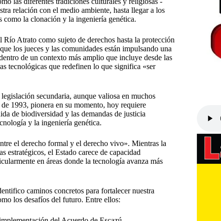
 las diferentes tradiciones culturales y religiosas -
ra relación con el medio ambiente, hasta llegar a los
 como la clonación y la ingeniería genética.
Río Atrato como sujeto de derechos hasta la protección
ue los jueces y las comunidades están impulsando una
 dentro de un contexto más amplio que incluye desde las
ras tecnológicas que redefinen lo que significa «ser
a legislación secundaria, aunque valiosa en muchos
99 de 1993, pionera en su momento, hoy requiere
ida de biodiversidad y las demandas de justicia
cnología y la ingeniería genética.
ntre el derecho formal y el derecho vivo». Mientras la
as estratégicos, el Estado carece de capacidad
rticularmente en áreas donde la tecnología avanza más
ntifico caminos concretos para fortalecer nuestra
o los desafíos del futuro. Entre ellos:
va implementación del Acuerdo de Escazú.