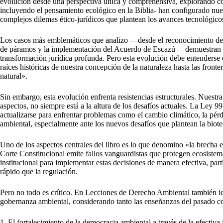
evolución desde una perspectiva única y comprehensiva, explorando cómo
incluyendo el pensamiento ecológico en la Biblia- han configurado nuest
complejos dilemas ético-jurídicos que plantean los avances tecnológicos
Los casos más emblemáticos que analizo —desde el reconocimiento del 
de páramos y la implementación del Acuerdo de Escazú— demuestran q
transformación jurídica profunda. Pero esta evolución debe entenderse
raíces históricas de nuestra concepción de la naturaleza hasta las fronte
natural».
Sin embargo, esta evolución enfrenta resistencias estructurales. Nuestr
aspectos, no siempre está a la altura de los desafíos actuales. La Ley 
actualizarse para enfrentar problemas como el cambio climático, la pérd
ambiental, especialmente ante los nuevos desafíos que plantean la biote
Uno de los aspectos centrales del libro es lo que denomino «la brecha e
Corte Constitucional emite fallos vanguardistas que protegen ecosistem
institucional para implementar estas decisiones de manera efectiva, pa
rápido que la regulación.
Pero no todo es crítico. En Lecciones de Derecho Ambiental también ide
gobernanza ambiental, considerando tanto las enseñanzas del pasado com
1. El fortalecimiento de la democracia ambiental a través de la efecti