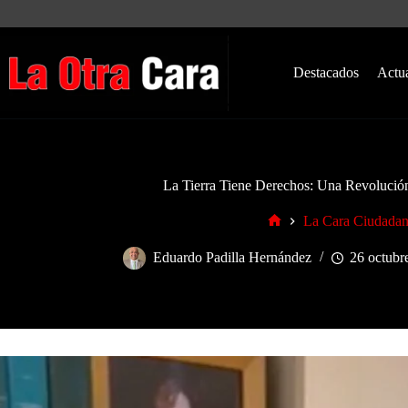
Saltar
al
contenido
Destacados
Actu
La Tierra Tiene Derechos: Una Revolución
La Cara Ciudada
Inicio
Eduardo Padilla Hernández
26 octubr