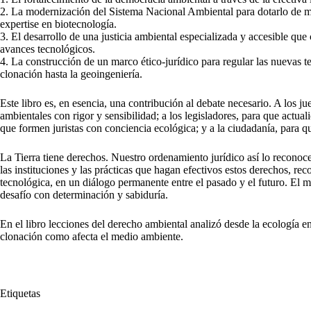
2. La modernización del Sistema Nacional Ambiental para dotarlo de m
expertise en biotecnología.
3. El desarrollo de una justicia ambiental especializada y accesible qu
avances tecnológicos.
4. La construcción de un marco ético-jurídico para regular las nuevas t
clonación hasta la geoingeniería.
Este libro es, en esencia, una contribución al debate necesario. A los j
ambientales con rigor y sensibilidad; a los legisladores, para que actua
que formen juristas con conciencia ecológica; y a la ciudadanía, para 
La Tierra tiene derechos. Nuestro ordenamiento jurídico así lo reconoc
las instituciones y las prácticas que hagan efectivos estos derechos, rec
tecnológica, en un diálogo permanente entre el pasado y el futuro. El
desafío con determinación y sabiduría.
En el libro lecciones del derecho ambiental analizó desde la ecología en
clonación como afecta el medio ambiente.
Etiquetas
#
derechos
#
Jurídica
#
Pendiente
#
revolución
#
Revolución Ju