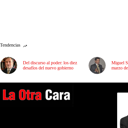
Tendencias
Del discurso al poder: los diez
Miguel S
desafíos del nuevo gobierno
marzo de
Dirig
A NUESTROS LECTORES…