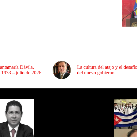
antamaría Dávila,
La cultura del atajo y el desafí
 1933 – julio de 2026
del nuevo gobierno
ida por Sixto Alfredo Pinto
Los Más C