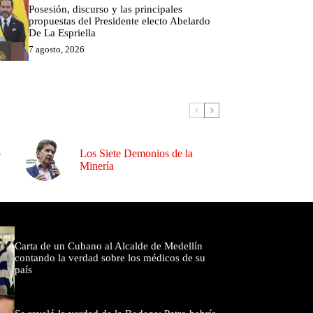
Posesión, discurso y las principales
propuestas del Presidente electo Abelardo
De La Espriella
7 agosto, 2026
o
Los Siete Demonios de la
Minería
omentados
Carta de un Cubano al Alcalde de Medellín
contando la verdad sobre los médicos de su
país