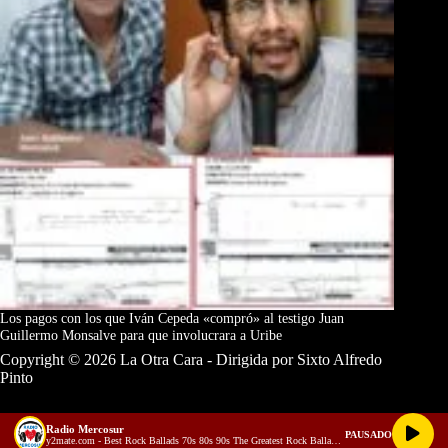
Los pagos con los que Iván Cepeda «compró» al testigo Juan
Guillermo Monsalve para que involucrara a Uribe
Copyright © 2026 La Otra Cara - Dirigida por Sixto Alfredo
Pinto
Radio Mercosur
PAUSADO
y2mate.com - Best Rock Ballads 70s 80s 90s The Greatest Rock Ballads Of All Time
Términos y Condiciones
Política de Privacidad