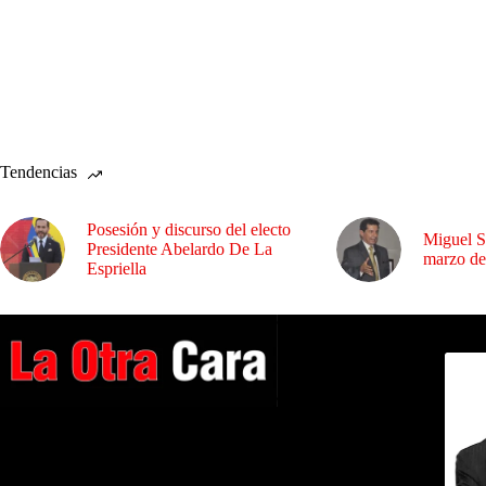
Tendencias
Posesión y discurso del electo
Miguel S
Presidente Abelardo De La
marzo de
Espriella
Dirig
A NUESTROS LECTORES…