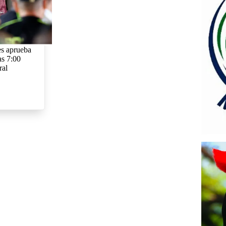
es aprueba
as 7:00
ral