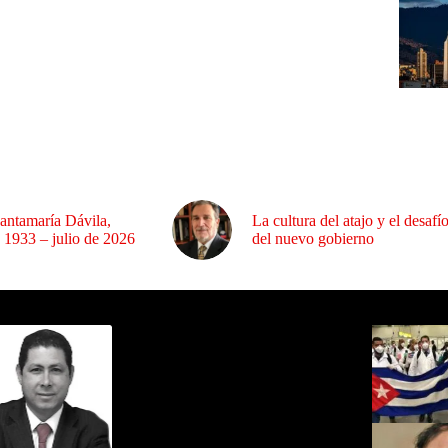
antamaría Dávila,
La cultura del atajo y el desafí
 1933 – julio de 2026
del nuevo gobierno
ida por Sixto Alfredo Pinto
Los Más C