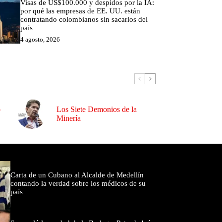
Visas de US$100.000 y despidos por la IA:
por qué las empresas de EE. UU. están
contratando colombianos sin sacarlos del
país
4 agosto, 2026
o
Los Siete Demonios de la
Minería
omentados
Carta de un Cubano al Alcalde de Medellín
contando la verdad sobre los médicos de su
país