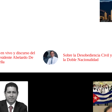
en vivo y discurso del
Sobre la Desobediencia Civil y
residente Abelardo De
la Doble Nacionalidad
lla
ida por Sixto Alfredo Pinto
Los Más C