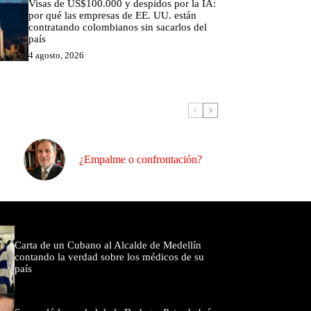
Visas de US$100.000 y despidos por la IA:
por qué las empresas de EE. UU. están
contratando colombianos sin sacarlos del
país
4 agosto, 2026
¿Empalme o confrontación?
omentados
Carta de un Cubano al Alcalde de Medellín
contando la verdad sobre los médicos de su
país