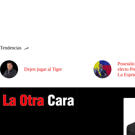
Tendencias
Posesión 
Dejen jugar al Tigre
electo P
La Esprie
Dirig
A NUESTROS LECTORES…