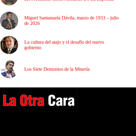
Miguel Santamaría Dávila, marzo de 1933 – julio
de 2026
La cultura del atajo y el desafío del nuevo
gobierno
Los Siete Demonios de la Minería
A NUESTROS LECTORES…