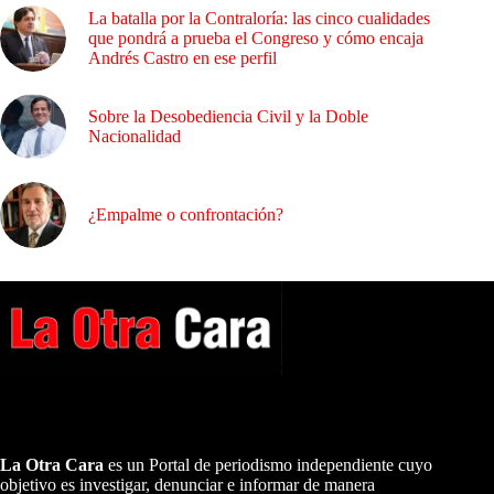
La batalla por la Contraloría: las cinco cualidades
que pondrá a prueba el Congreso y cómo encaja
Andrés Castro en ese perfil
Sobre la Desobediencia Civil y la Doble
Nacionalidad
¿Empalme o confrontación?
A NUESTROS LECTORES…
La Otra Cara
es un Portal de periodismo independiente cuyo
objetivo es investigar, denunciar e informar de manera