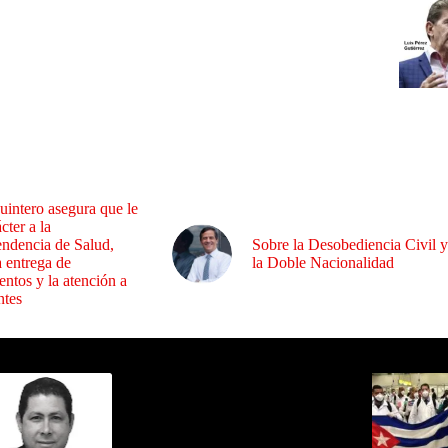
uintero asegura que le
cter a la
endencia de Salud,
Sobre la Desobediencia Civil y
a entrega de
la Doble Nacionalidad
ntos y la atención a
ntes
ida por Sixto Alfredo Pinto
Los Más C