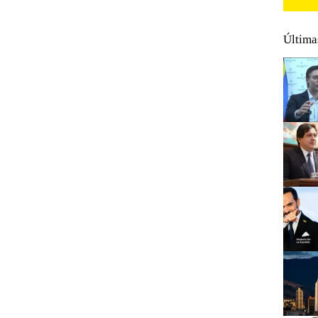
Última