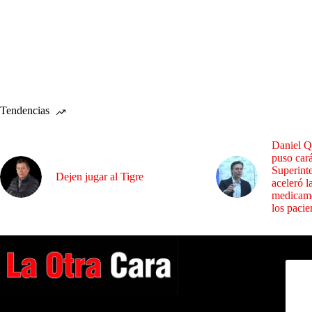
Tendencias
Daniel Q
puso cará
Superint
Dejen jugar al Tigre
aceleró l
medicame
los pacie
Dirig