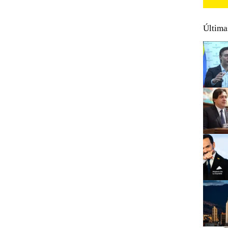
Última