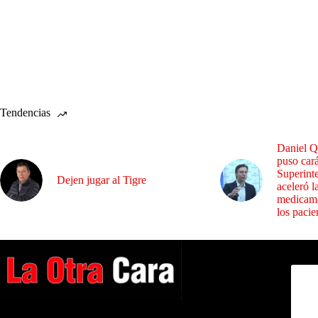
Tendencias
Daniel Q
puso cará
Superint
Dejen jugar al Tigre
aceleró l
medicame
los pacie
Dirig