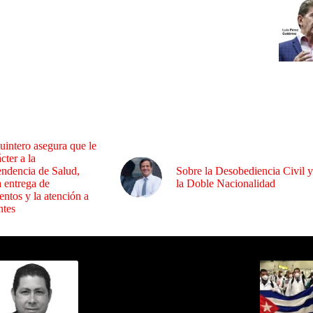
uintero asegura que le
cter a la
endencia de Salud,
Sobre la Desobediencia Civil y
a entrega de
la Doble Nacionalidad
ntos y la atención a
ntes
ida por Sixto Alfredo Pinto
Los Más C