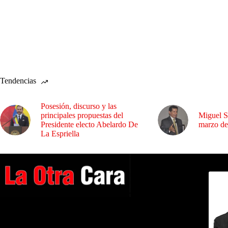
Tendencias
Posesión, discurso y las
principales propuestas del
Miguel S
Presidente electo Abelardo De
marzo de
La Espriella
Dirig
A NUESTROS LECTORES…