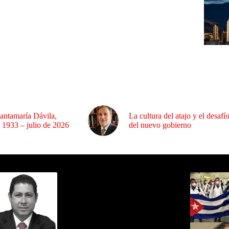
antamaría Dávila,
La cultura del atajo y el desafí
 1933 – julio de 2026
del nuevo gobierno
ida por Sixto Alfredo Pinto
Los Más C