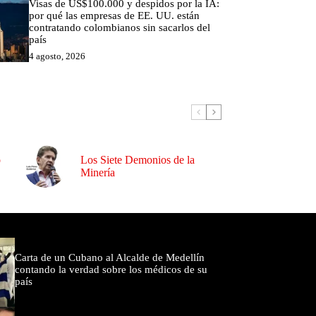
Visas de US$100.000 y despidos por la IA:
por qué las empresas de EE. UU. están
contratando colombianos sin sacarlos del
país
4 agosto, 2026
o
Los Siete Demonios de la
Minería
omentados
Carta de un Cubano al Alcalde de Medellín
contando la verdad sobre los médicos de su
país