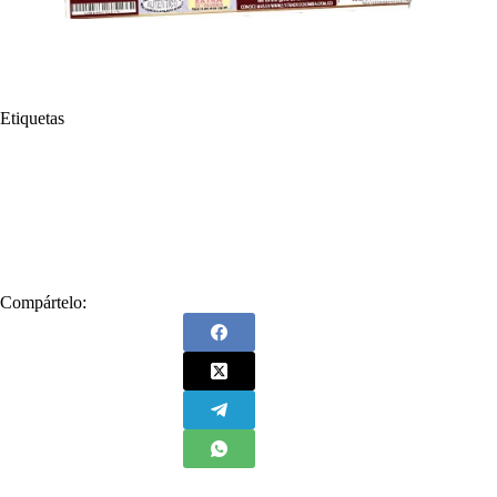
Etiquetas
#
Billete
#
Compra
#
Extra de Colombia
#
Juega
#
Lotería
#
Mi papá
#
papa
#
Premios
#
Que suerte
#
Raspa y Gana
#
Regálale
#
Secos
#
Sorteo Extraordinario de Colombia
#
Suerte
Compártelo: