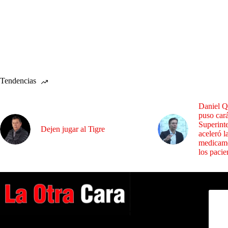
Tendencias
Daniel Q
puso cará
Superint
Dejen jugar al Tigre
aceleró l
medicame
los pacie
Dirig