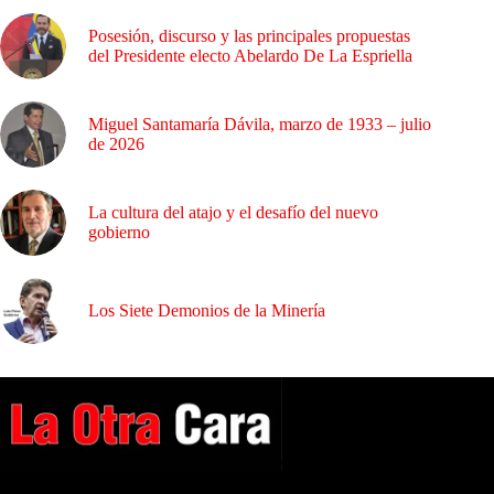
Posesión, discurso y las principales propuestas
del Presidente electo Abelardo De La Espriella
Miguel Santamaría Dávila, marzo de 1933 – julio
de 2026
La cultura del atajo y el desafío del nuevo
gobierno
Los Siete Demonios de la Minería