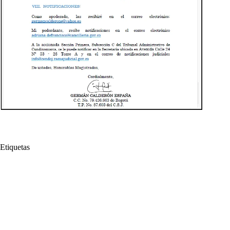
Etiquetas
#
Abogado Constitucionalista
#
Adriana De Francisco
#
Adriana De Francisco Baquero
#
Consejo de Estado
#
Cónsul
#
Cónsul de Colombia en Miami
#
Estados Unidos
#
Germán Calderón
#
Germán Calderón España
#
Interpuso
#
Margarita Rosa de Francisco
#
Medida provisional