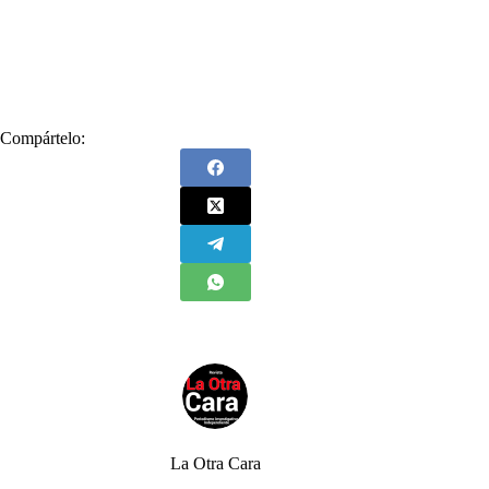
#
Miami
#
Nombramiento
#
Nulo
#
Sección Primera
#
Suspensión
#
Tribunal Administrativo de Cundinamarca
#
Tutela
Compártelo:
La Otra Cara