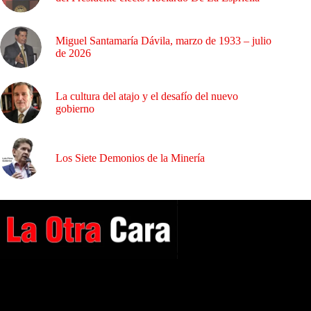
Miguel Santamaría Dávila, marzo de 1933 – julio
de 2026
La cultura del atajo y el desafío del nuevo
gobierno
Los Siete Demonios de la Minería
A NUESTROS LECTORES…