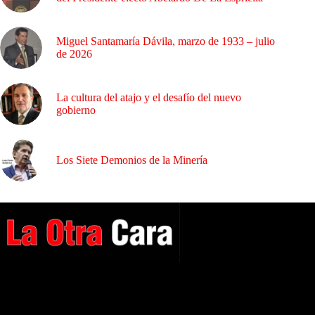
Miguel Santamaría Dávila, marzo de 1933 – julio
de 2026
La cultura del atajo y el desafío del nuevo
gobierno
Los Siete Demonios de la Minería
A NUESTROS LECTORES…