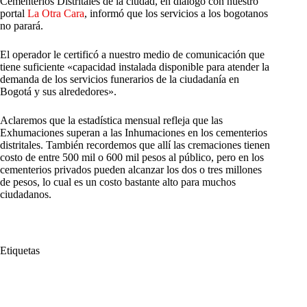
Cementerios Distritales de la ciudad, en diálogo con nuestro
portal
La Otra Cara
, informó que los servicios a los bogotanos
no parará.
El operador le certificó a nuestro medio de comunicación que
tiene suficiente «capacidad instalada disponible para atender la
demanda de los servicios funerarios de la ciudadanía en
Bogotá y sus alrededores».
Aclaremos que la estadística mensual refleja que las
Exhumaciones superan a las Inhumaciones en los cementerios
distritales. También recordemos que allí las cremaciones tienen
costo de entre 500 mil o 600 mil pesos al público, pero en los
cementerios privados pueden alcanzar los dos o tres millones
de pesos, lo cual es un costo bastante alto para muchos
ciudadanos.
Etiquetas
#
Bogotá
#
Cementerios Distritales Ratifica
#
Concesión 415
#
Concesionario
#
Eder Parada Carreño
#
Jardines de Luz y Paz
#
No se parará
#
Normalidad