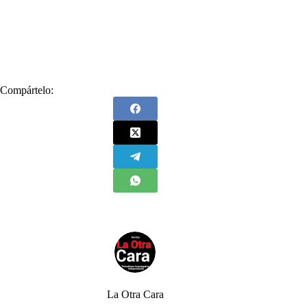
#
Operador
#
público
#
Representante
#
Se presta
#
Servicio
#
UAESP
#
Unidad Administrativa Especial de Servicios Públicos
Compártelo:
La Otra Cara