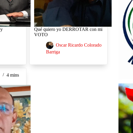
 y
Qué quiero yo DERROTAR con mi
VOTO
Oscar Ricardo Colorado
Barriga
5
4 mins