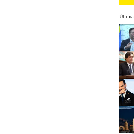
Última