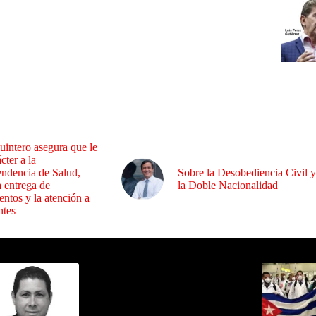
uintero asegura que le
cter a la
endencia de Salud,
Sobre la Desobediencia Civil y
a entrega de
la Doble Nacionalidad
ntos y la atención a
ntes
ida por Sixto Alfredo Pinto
Los Más C