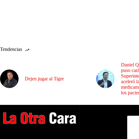
Tendencias
Daniel Q
puso cará
Superint
Dejen jugar al Tigre
aceleró l
medicame
los pacie
Dirig