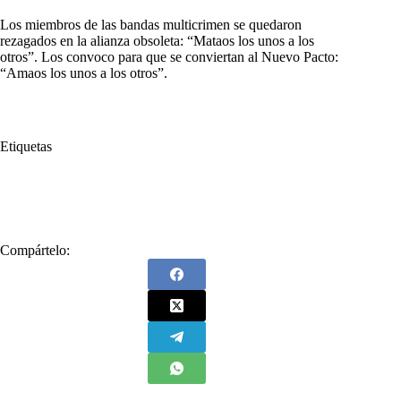
Los miembros de las bandas multicrimen se quedaron
rezagados en la alianza obsoleta: “Mataos los unos a los
otros”. Los convoco para que se conviertan al Nuevo Pacto:
“Amaos los unos a los otros”.
Etiquetas
#
Autodefensas Unidas de Colombia
#
Córdoba
#
Montería
#
secuestro
Compártelo: