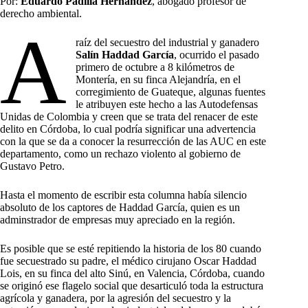
Por:
Eduardo Padilla Hernández
, abogado profesor de
derecho ambiental.
A
raíz del secuestro del industrial y ganadero
Salín Haddad García
, ocurrido el pasado
primero de octubre a 8 kilómetros de
Montería, en su finca Alejandría, en el
corregimiento de Guateque, algunas fuentes
le atribuyen este hecho a las Autodefensas
Unidas de Colombia y creen que se trata del renacer de este
delito en Córdoba, lo cual podría significar una advertencia
con la que se da a conocer la resurrección de las AUC en este
departamento, como un rechazo violento al gobierno de
Gustavo Petro.
Hasta el momento de escribir esta columna había silencio
absoluto de los captores de Haddad García, quien es un
adminstrador de empresas muy apreciado en la región.
Es posible que se esté repitiendo la historia de los 80 cuando
fue secuestrado su padre, el médico cirujano Oscar Haddad
Lois, en su finca del alto Sinú, en Valencia, Córdoba, cuando
se originó ese flagelo social que desarticuló toda la estructura
agrícola y ganadera, por la agresión del secuestro y la