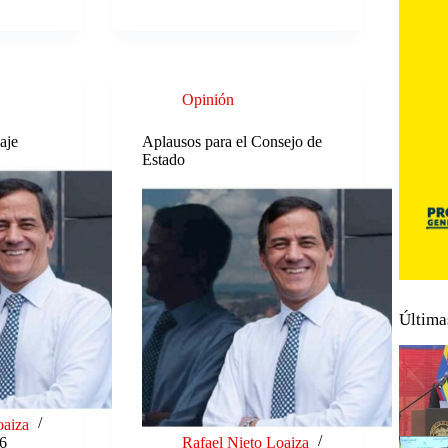
Opinión
aje
Aplausos para el Consejo de
Estado
Última
oaiza
26
Rafael Nieto Loaiza