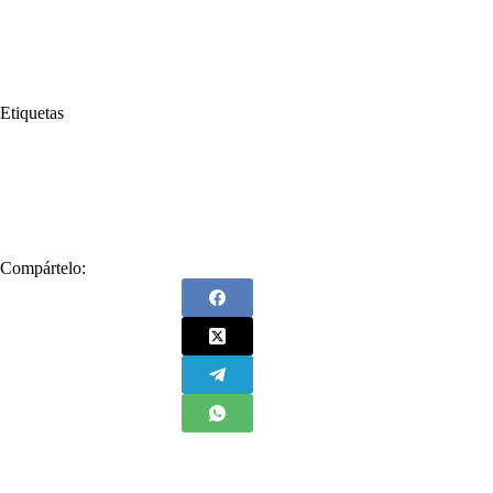
Etiquetas
#
advierte
#
Alarmante
#
Colombia
#
diciembre
#
Gas
#
Gas Natural
#
Grupo de Energía de Bogotá
#
Grupo Vanti
#
Juan Ricardo Ortega
#
Suministro
Compártelo: