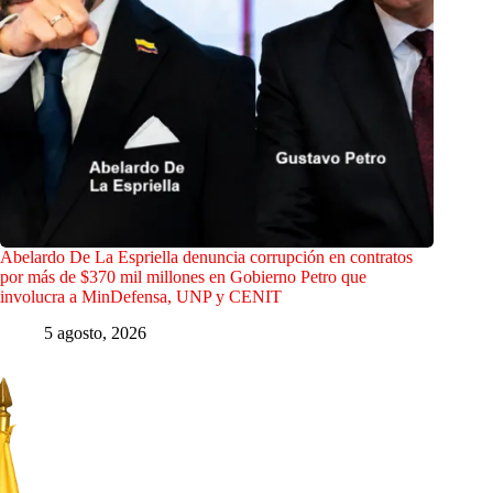
Abelardo De La Espriella denuncia corrupción en contratos
por más de $370 mil millones en Gobierno Petro que
involucra a MinDefensa, UNP y CENIT
5 agosto, 2026