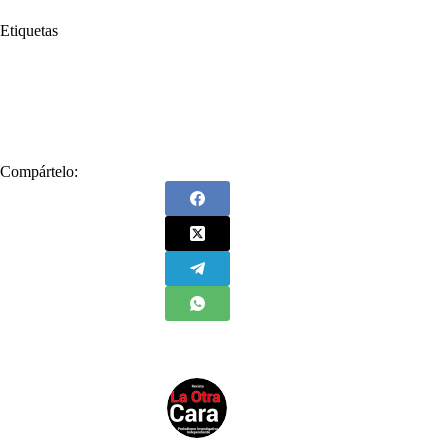
Etiquetas
#
Gabinete de Paz
#
Gustavo Petro
#
Gustavo Petro Urrego
#
Ministros
#
paz
#
Presidente
#
Presidente Petro
Compártelo: