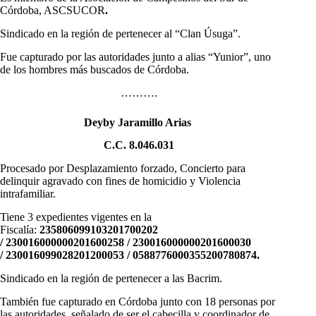
Córdoba, ASCSUCOR
.
Sindicado en la región de pertenecer al “Clan Úsuga”.
Fue capturado por las autoridades junto a alias “Yunior”, uno
de los hombres más buscados de Córdoba.
……….
Deyby Jaramillo Arias
C.C. 8.046.031
Procesado por Desplazamiento forzado, Concierto para
delinquir agravado con fines de homicidio y Violencia
intrafamiliar.
Tiene 3 expedientes vigentes en la
Fiscalía:
235806099103201700202
/ 230016000000201600258 / 230016000000201600030
/ 230016099028201200053 / 0588776000355200780874.
Sindicado en la región de pertenecer a las Bacrim.
También fue capturado en Córdoba junto con 18 personas por
las autoridades, señalado de ser el cabecilla y coordinador de